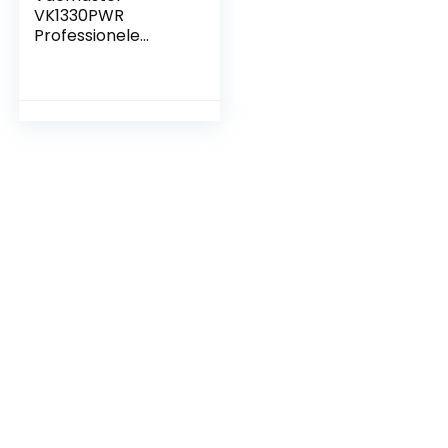
VK1330PWR
Professionele
Vlekkenreiniger
voor
Tapijt,Vloerkleden,
Meubels, Trappen
en Auto’s | Bevat
Reinigingsformule
en Accessoires |
1300 W