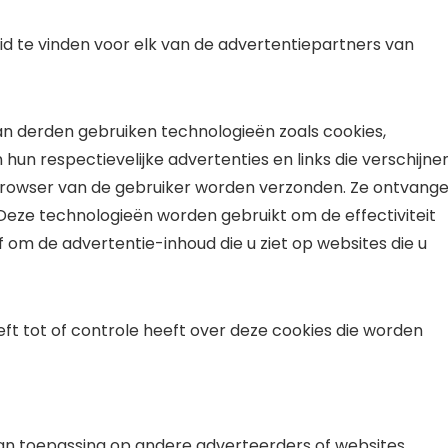
id te vinden voor elk van de advertentiepartners van
n derden gebruiken technologieën zoals cookies,
hun respectievelijke advertenties en links die verschijne
e browser van de gebruiker worden verzonden. Ze ontvang
Deze technologieën worden gebruikt om de effectiviteit
m de advertentie-inhoud die u ziet op websites die u
ft tot of controle heeft over deze cookies die worden
t van toepassing op andere adverteerders of websites.