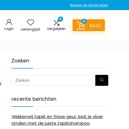
Nieuws en blogs lezen
0
0
€
0.00
Login
Vergelijken
verlanglijst
Zoeken
y
recente berichten
Vlekkenvrij tapijt en frisse geur: laat je vloer
stralen met de juiste tapijtshampoo