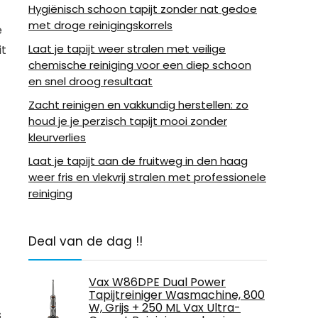
Hygiënisch schoon tapijt zonder nat gedoe
met droge reinigingskorrels
e
Laat je tapijt weer stralen met veilige
it
chemische reiniging voor een diep schoon
en snel droog resultaat
Zacht reinigen en vakkundig herstellen: zo
houd je je perzisch tapijt mooi zonder
kleurverlies
Laat je tapijt aan de fruitweg in den haag
weer fris en vlekvrij stralen met professionele
reiniging
Deal van de dag !!
Vax W86DPE Dual Power
Tapijtreiniger Wasmachine, 800
W, Grijs + 250 ML Vax Ultra-
s