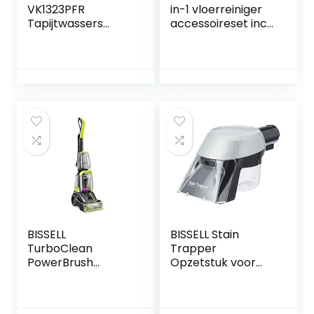
VK1323PFR
in-1 vloerreiniger
Tapijtwassers
accessoireset incl.
Vlekkenreiniger
2 x dubbele filters
Speciaal voor
en 1 x
Huisdieren | Voor
microvezelrol, wit
Tapijt, Vloerkleden,
rood, normaal
Meubels, Trappen
en Auto’s | Bevat
Reinigingsformule
en Accessoires |
1300W
BISSELL
BISSELL Stain
TurboClean
Trapper
PowerBrush
Opzetstuk voor
Huisdier
vlekkenreiniging
Tapijtreiniger, 2987
voor alle Bissell
vlekken- en