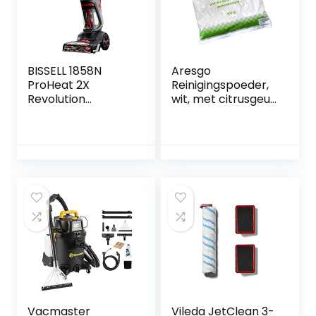
BISSELL 1858N
Aresgo
ProHeat 2X
Reinigingspoeder,
Revolution
wit, met citrusgeur,
Tapijtreiniger
4 zakjes à 500 g
(ca. 100 m²), 2 jaar
houdbaar
Vacmaster
Vileda JetClean 3-