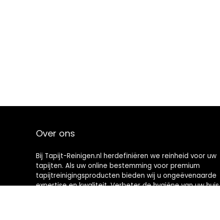
Over ons
Bij Tapijt-Reinigen.nl herdefiniëren we reinheid voor uw
tapijten. Als uw online bestemming voor premium
tapijtreinigingsproducten bieden wij u ongeëvenaarde
expertise en kwaliteit. Verbeter de hygiëne van uw huis
met onze samengestelde selectie en zorg voor een
frisse, levendige en uitnodigende woonruimte. Welkom
bij netheid, welkom bij Tapijt-Reinigen.nl.