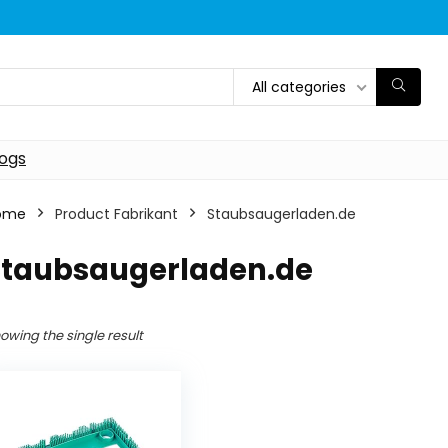
All categories
logs
ome
Product Fabrikant
‎Staubsaugerladen.de
‎Staubsaugerladen.de
owing the single result