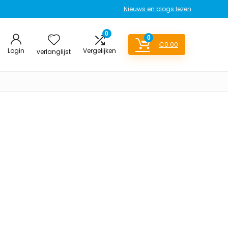
Nieuws en blogs lezen
0
0
€
0.00
Login
Vergelijken
verlanglijst