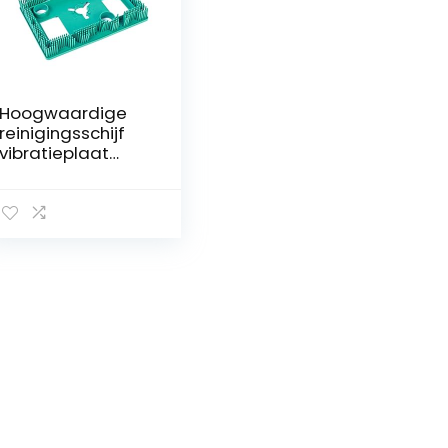
Hoogwaardige
reinigingsschijf
vibratieplaat
geschikt voor
Vorwerk
tapijtreiniger
tapijtverfrisser
VT1 VT2