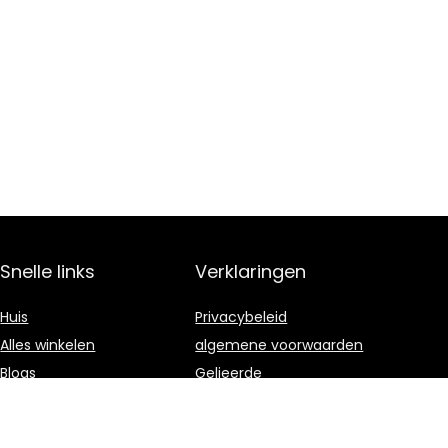
Snelle links
Verklaringen
Huis
Privacybeleid
Alles winkelen
algemene voorwaarden
Blogs
Gelieerde
openbaarmaking
Onze webshops
Adverteren