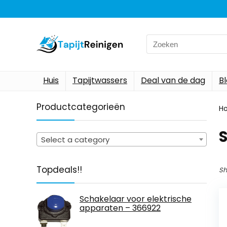
Search
for:
Huis
Tapijtwassers
Deal van de dag
B
Productcategorieën
H
Select a category
Topdeals!!
Sh
Schakelaar voor elektrische
apparaten – 366922