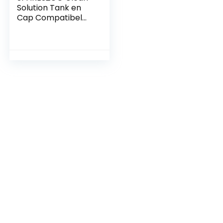
Solution Tank en
Cap Compatibel
met Bissell
CleanView
ReadyClean
QuickWash
Tapijtreiniger