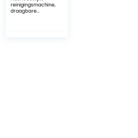
reinigingsmachine,
draagbare
tapijtbank
dieptereiniger met
2 borstels,
draagbare
afzuigkap voor
autostoelmeubels,
huisdierenhaar