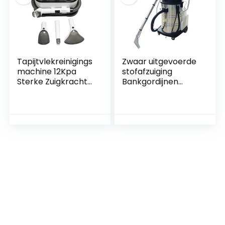
Tapijtvlekreinigings
Zwaar uitgevoerde
machine 12Kpa
stofafzuiging
Sterke Zuigkracht
Bankgordijnen
Handbediende
Tapijtreiniging for
Bekledingsreiniger
tapijt en harde
Diepreinigingsmac
vloeren, 3-in-1
hine for
tapijtafzuiging
Huisdierenvlekken,
Tapijtspuiten
Banken, Tapijten,
Vloerborstelreinige
Matrassen,
r Afzuiging
Autostoelen en
Vacuümwasmachin
Gordijnen
e, Bankgordijnen
Stofzuige