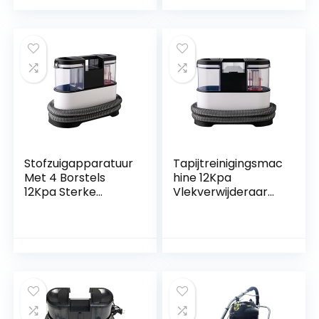
Pinnen Spijkers
Voor Het
Hoofdeinde Van De
Bank Bankhoes
Punaise Decor
Metaal Draai
Dekbed
Stofzuigapparatuur
Tapijtreinigingsmac
Met 4 Borstels
hine 12Kpa
12Kpa Sterke
Vlekverwijderaar
Zuigkracht
Diepreiniger Met
Draagbare
Gereedschap for
Tapijtvlekkenreinigi
Hardnekkige
ngsmachine Bank-,
Vlekken en Breed
Tapijt-, Matras-,
Padgereedschap,
Autostoel- en
Meubelstofzuiger,
Gordijndiepreinigin
Huisdiervlekken
gsmachine