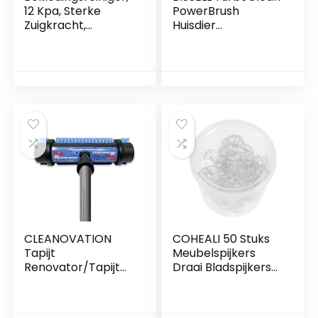
12 Kpa, Sterke
PowerBrush
Zuigkracht,
Huisdier
Draagbare
Tapijtreiniger, 2987
Tapijtvlekreiniger,
for Diepe Diepten
Op Huisdiervlekken,
Banken, Tapijten,
Matrassen,
Autostoelen en
Gordijnen
CLEANOVATION
COHEALI 50 Stuks
Tapijt
Meubelspijkers
Renovator/Tapijt
Draai Bladspijkers
Reinigingsborstel
Spiraalpinnen Voor
Meubels
Kurkentrekker