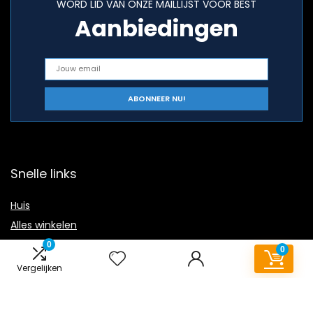
WORD LID VAN ONZE MAILLIJST VOOR BEST
Aanbiedingen
Snelle links
Huis
Alles winkelen
Blogs
0
0
Onze webshops
Vergelijken
Adverteren
Verklaringen