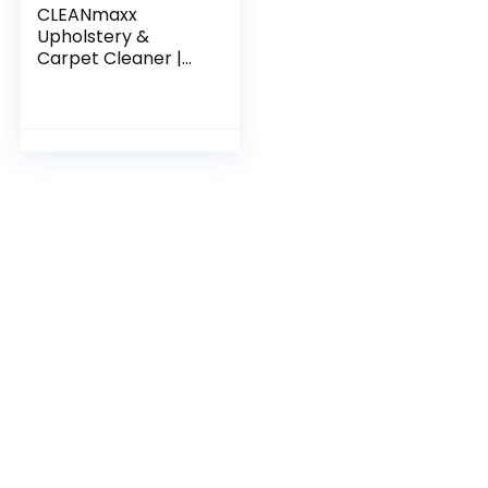
CLEANmaxx
Upholstery &
Carpet Cleaner |
Washing Vacuum
Cleaner |Wet
Vacuum Cleaner
voor grondige
reiniging | Reinigt
effectief bekleding,
tapijten &
autostoelen
[antraciet/rood]