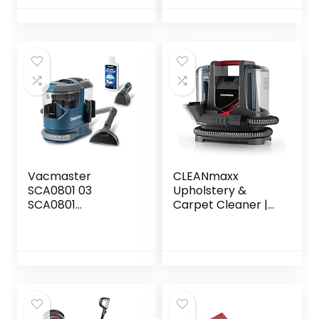
meubels | voor het
vlekken- en
opfrissen en
tapijtreinigers,
reinigen, incl.
2370
tapijtshampoo |
korte droogtijd
dankzij
heteluchtfunctie, 2
roterende
borstels,
Vacmaster
CLEANmaxx
SCA0801 03
Upholstery &
SCA0801
Carpet Cleaner |
Waschsauger
Washing Vacuum
Teppichreiniger
Cleaner |Wet
Fleckenreiniger für
Vacuum Cleaner
Teppiche Vorleger
voor grondige
Polster Treppen
reiniging | Reinigt
und Autos Nass-
effectief
Trocken-Sauger
bekleding, tapijten
Starke Saugkraft
& autostoelen