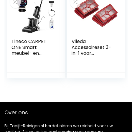
Wasser Waschen
[antraciet/rood]
Dekontamination
800 W
Tineco CARPET
Vileda
ONE Smart
Accessoireset 3-
meubel- en
in-1 voor
tapijtreiniger met
JetClean-reiniger
afneembare
vlekreiniger,
sneldrogend, 130
AW zuigkracht,
draagbaar, led-
display, app-
verbinding,
spraakmeldingen
Over ons
Bij Tapijt-Reinigen.nl herdefiniëren we reinheid voor uw
tapijten. Als uw online bestemming voor premium