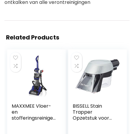
ontkalken van alle verontreinigingen
Related Products
MAXXMEE Vloer-
BISSELL Stain
en
Trapper
stofferingsreiniger
Opzetstuk voor
voor tapijten,
vlekkenreiniging
harde vloeren en
voor alle Bissell