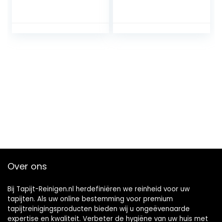
voor tapijten,
2 x dubbele filters
harde vloeren en
en 1 x
meubels | voor het
microvezelrol, wit
opfrissen en
rood, normaal
reinigen, incl.
tapijtshampoo |
korte droogtijd
dankzij
heteluchtfunctie, 2
roterende
borstels,
Over ons
Bij Tapijt-Reinigen.nl herdefiniëren we reinheid voor uw
tapijten. Als uw online bestemming voor premium
tapijtreinigingsproducten bieden wij u ongeëvenaarde
expertise en kwaliteit. Verbeter de hygiëne van uw huis met