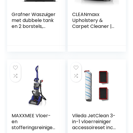
Grafner Waszuiger
CLEANmaxx
met dubbele tank
Upholstery &
en 2 borstels,
Carpet Cleaner |
vlekreiniger voor
Washing Vacuum
tapijten, trappen,
Cleaner |Wet
kussens, auto, voor
Vacuum Cleaner
grote
voor grondige
oppervlakken en
reiniging | Reinigt
hardnekkige
effectief
vlekken,
bekleding, tapijten
tapijtreiniger,
& autostoelen
stofzuiger
[antraciet/rood]
MAXXMEE Vloer-
Vileda JetClean 3-
en
in-1 vloerreiniger
stofferingsreiniger
accessoireset incl.