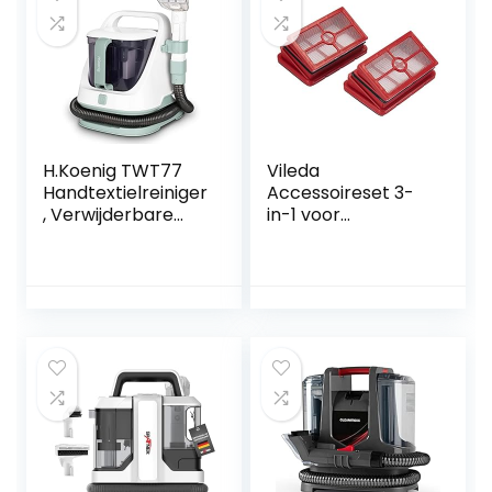
H.Koenig TWT77
Vileda
Handtextielreiniger
Accessoireset 3-
, Verwijderbare
in-1 voor
schone en vuile
JetClean-reiniger
watertanks, alle
soorten textiel:
matras/tapijt/ban
ken, krachtige
zuigkracht, 650 W,
wit en groen