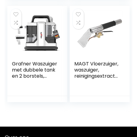
en Auto’s | Bevat
Polster Treppen
Reinigingsformule
und Autos Nass-
en Accessoires |
Trocken-Sauger
1300 W
Starke Saugkraft
Wasser Waschen
Dekontamination
800 W
Grafner Waszuiger
MAGT Vloerzuiger,
met dubbele tank
waszuiger,
en 2 borstels,
reinigingsextractor
vlekreiniger voor
, 1000 psi,
tapijten, trappen,
bekleding,
kussens, auto, voor
tapijtreiniging,
grote
meubelextractor,
oppervlakken en
draagbaar, auto-
hardnekkige
detail, toverstaf,
vlekken,
handgereedschap
tapijtreiniger,
stofzuiger