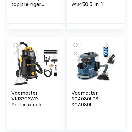
tapijtreiniger,
WS450 5-in-1
verwijdert vlekken,
meubelreiniger,
vlekken en
apparaat voor
tapijten, trappen,
tapijten, trappen,
kussens,
kussens, bank,
autostoelen en
auto, dieren,
meer
vlekken, krachtige
450 W motor,
wasstofzuiger, met
accessoires,
zelfreiniging
Vacmaster
Vacmaster
VK1330PWR
SCA0801 03
Professionele
SCA0801
Vlekkenreiniger
Waschsauger
voor
Teppichreiniger
Tapijt,Vloerkleden,
Fleckenreiniger für
Meubels, Trappen
Teppiche Vorleger