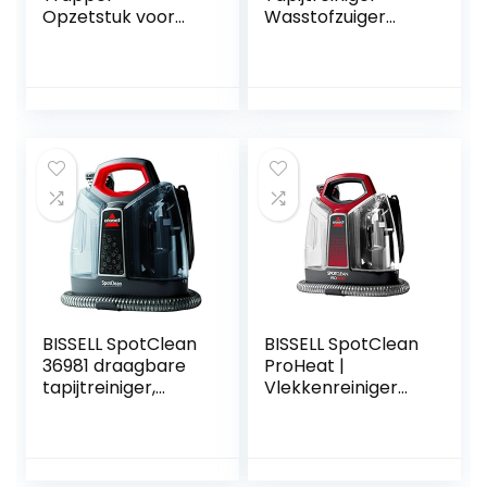
Opzetstuk voor
Wasstofzuiger
vlekkenreiniging
Vlekkenreiniger,
voor alle Bissell
400W, 85dB, Licht
vlekken- en
en Compact,
tapijtreinigers,
Draagbare
2370
Waszuiger voor
Tapijten, Bank,
Vloerkleden,
Stoffering,
Trappen, Auto
BISSELL SpotClean
BISSELL SpotClean
36981 draagbare
ProHeat |
tapijtreiniger,
Vlekkenreiniger
verwijdert vlekken,
voor tapijten,
vlekken en
vloerkleden,
tapijten, trappen,
stoffering, trappen
kussens,
en auto’s | Inclusief