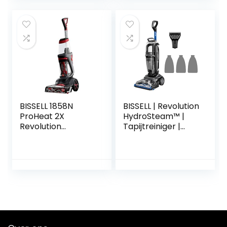
autostoelen en
formule en
meer
accessoires |
330W, 74dB |
BISSELL 36988
BISSELL 1858N
BISSELL | Revolution
ProHeat 2X
HydroSteam™ |
Revolution
Tapijtreiniger |
Tapijtreiniger
Voor hardnekkig,
plakkerig vuil en
rommel | Met
snoer | Voor tapijt,
vloerkleden,
bekleding, trappen
| 77 dBa | Zwart,
Titanium,
Kobaltblauw |