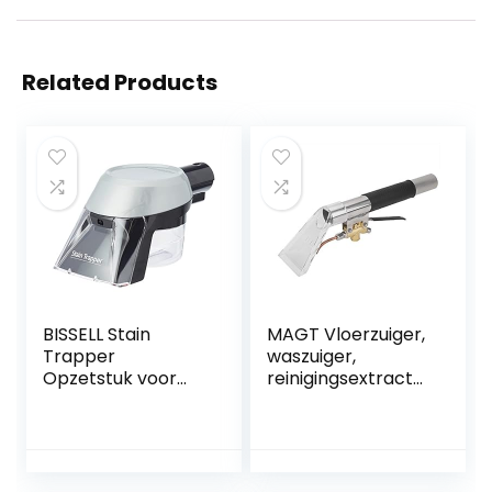
Related Products
BISSELL Stain
MAGT Vloerzuiger,
Trapper
waszuiger,
Opzetstuk voor
reinigingsextractor
vlekkenreiniging
, 1000 psi,
voor alle Bissell
bekleding,
vlekken- en
tapijtreiniging,
tapijtreinigers,
meubelextractor,
2370
draagbaar, auto-