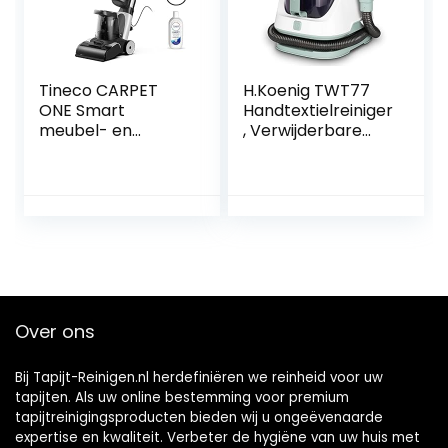
Tineco CARPET
H.Koenig TWT77
ONE Smart
Handtextielreiniger
meubel- en
, Verwijderbare
tapijtreiniger met
schone en vuile
afneembare
watertanks, alle
vlekreiniger,
soorten textiel:
sneldrogend, 130
matras/tapijt/ban
AW zuigkracht,
ken, krachtige
draagbaar, led-
zuigkracht, 650 W,
display, app-
wit en groen
verbinding,
spraakmeldingen
Over ons
Bij Tapijt-Reinigen.nl herdefiniëren we reinheid voor uw
tapijten. Als uw online bestemming voor premium
tapijtreinigingsproducten bieden wij u ongeëvenaarde
expertise en kwaliteit. Verbeter de hygiëne van uw huis met