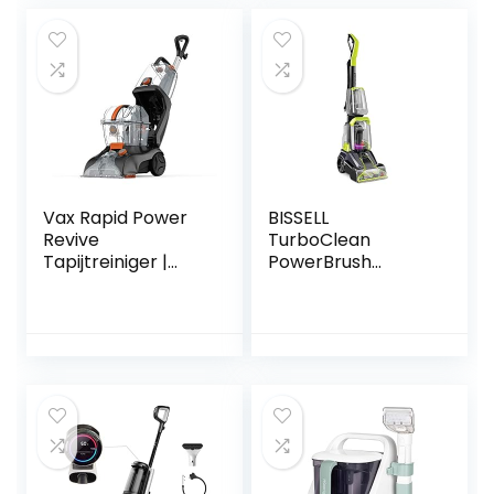
detail, toverstaf,
handgereedschap
Vax Rapid Power
BISSELL
Revive
TurboClean
Tapijtreiniger |
PowerBrush
Diepe reiniging en
Huisdier
laat tapijten droog
Tapijtreiniger, 2987
in minder dan 1 uur
| XL tankcapaciteit
– CWGRV011,
grafiet, 2,5 liter,
240W