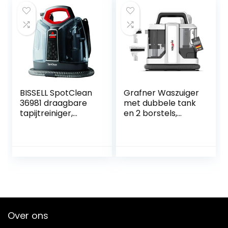
draagbaar, led-
display, app-
verbinding,
spraakmeldingen
BISSELL SpotClean
Grafner Waszuiger
36981 draagbare
met dubbele tank
tapijtreiniger,
en 2 borstels,
verwijdert vlekken,
vlekreiniger voor
vlekken en
tapijten, trappen,
tapijten, trappen,
kussens, auto, voor
kussens,
grote
autostoelen en
oppervlakken en
meer
hardnekkige
vlekken,
tapijtreiniger,
stofzuiger
Over ons