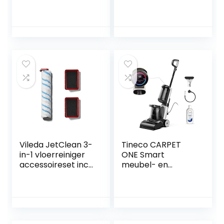
voor het reinigen
Voor hardnekkig,
van bijna alle
plakkerig vuil en
harde vloeren en
rommel | Met
het opfrissen van
snoer | Voor tapijt,
tapijten en
vloerkleden,
gestoffeerde
bekleding, trappen
meubels |
| 77 dBa | Zwart,
waszuiger incl.
Titanium,
reserveborstel &
Kobaltblauw |
tapijtshampoo
3670N
Vileda JetClean 3-
Tineco CARPET
in-1 vloerreiniger
ONE Smart
accessoireset incl.
meubel- en
2 x dubbele filters
tapijtreiniger met
en 1 x
afneembare
microvezelrol, wit
vlekreiniger,
rood, normaal
sneldrogend, 130
AW zuigkracht,