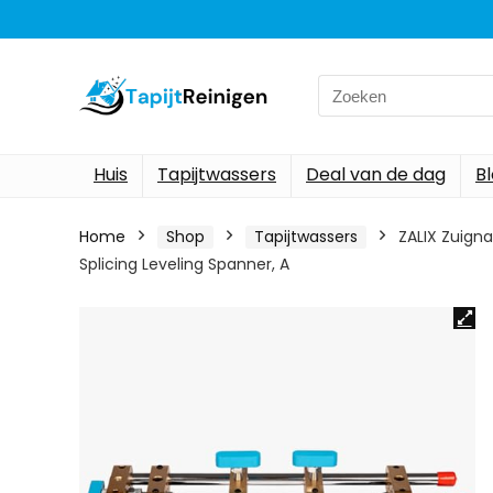
Search
for:
Huis
Tapijtwassers
Deal van de dag
B
Home
Shop
Tapijtwassers
ZALIX Zuign
Splicing Leveling Spanner, A