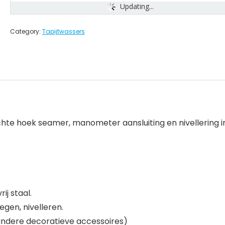
Updating...
Category:
Tapijtwassers
te hoek seamer, manometer aansluiting en nivellering in
ij staal.
gen, nivelleren.
f andere decoratieve accessoires)