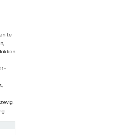
en te
n,
lakken
et-
s,
tevig.
ng.