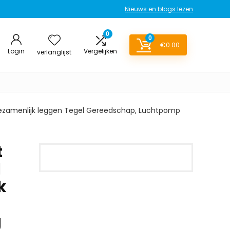
Nieuws en blogs lezen
0
0
€
0.00
Login
Vergelijken
verlanglijst
 Gezamenlijk leggen Tegel Gereedschap, Luchtpomp
t
d
k
g