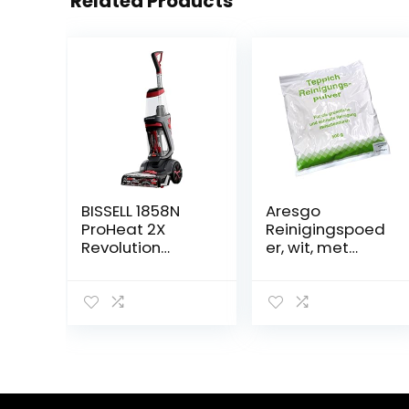
Related Products
BISSELL 1858N
Aresgo
ProHeat 2X
Reinigingspoed
Revolution
er, wit, met
Tapijtreiniger
citrusgeur, 4
zakjes à 500 g
(ca. 100 m²), 2
jaar houdbaar