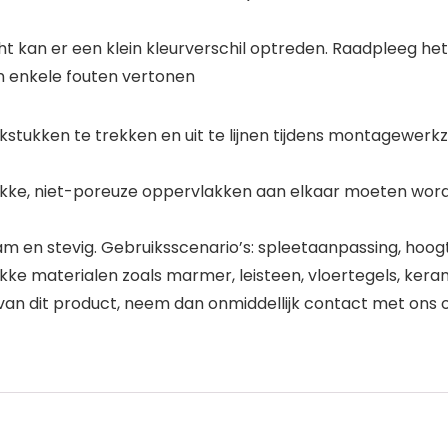
cht kan er een klein kleurverschil optreden. Raadpleeg he
n enkele fouten vertonen
stukken te trekken en uit te lijnen tijdens montagewe
 vlakke, niet-poreuze oppervlakken aan elkaar moeten wor
m en stevig. Gebruiksscenario’s: spleetaanpassing, hoogt
e materialen zoals marmer, leisteen, vloertegels, keramis
 van dit product, neem dan onmiddellijk contact met ons 