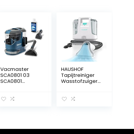
Vacmaster
HAUSHOF
SCA0801 03
Tapijtreiniger
SCA0801
Wasstofzuiger
Waschsauger
Vlekkenreiniger,
Teppichreiniger
400W, 85dB,
Fleckenreiniger
Licht en
für Teppiche
Compact,
Vorleger Polster
Draagbare
Treppen und
Waszuiger voor
Autos Nass-
Tapijten, Bank,
Trocken-Sauger
Vloerkleden,