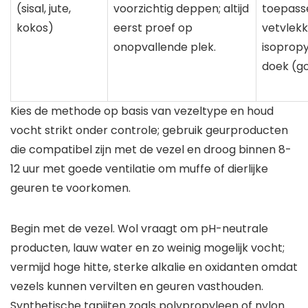
(sisal, jute,
voorzichtig deppen; altijd
toepass
kokos)
eerst proef op
vetvlek
onopvallende plek.
isopropy
doek (go
Kies de methode op basis van vezeltype en houd
vocht strikt onder controle; gebruik geurproducten
die compatibel zijn met de vezel en droog binnen 8-
12 uur met goede ventilatie om muffe of dierlijke
geuren te voorkomen.
Begin met de vezel. Wol vraagt om pH-neutrale
producten, lauw water en zo weinig mogelijk vocht;
vermijd hoge hitte, sterke alkalie en oxidanten omdat
vezels kunnen vervilten en geuren vasthouden.
Synthetische tapijten zoals polypropyleen of nylon