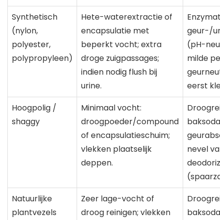
Synthetisch
Hete-waterextractie of
Enzymat
(nylon,
encapsulatie met
geur-/ur
polyester,
beperkt vocht; extra
(pH-neut
polypropyleen)
droge zuigpassages;
milde pe
indien nodig flush bij
geurneut
urine.
eerst kl
Hoogpolig /
Minimaal vocht:
Droogrei
shaggy
droogpoeder/compound
baksoda
of encapsulatieschuim;
geurabso
vlekken plaatselijk
nevel va
deppen.
deodori
(spaarz
Natuurlijke
Zeer lage-vocht of
Droogrei
plantvezels
droog reinigen; vlekken
baksoda