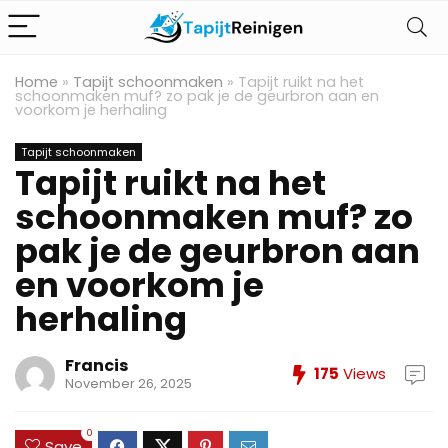
Home
»
Tapijt schoonmaken
»
Tapijt ruikt na het
schoonmaken muf? zo pak je de geurbron aan en
voorkom je herhaling
Tapijt schoonmaken
Tapijt ruikt na het
schoonmaken muf? zo
pak je de geurbron aan
en voorkom je
herhaling
Francis
175
Views
November 26, 2025
0
Save