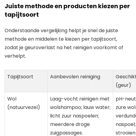
Juiste methode en producten kiezen per
tapijtsoort
Onderstaande vergelijking helpt je snel de juiste
methode en middelen te kiezen per tapijtsoort,
zodat je geuroverlast na het reinigen voorkomt of
verhelpt.
Tapijtsoort
Aanbevolen reiniging
Geschik
(geur)
Wol
Laag-vocht reinigen met
pH-neutr
(natuurvezel)
wolshampoo; lauw water;
zure wol
licht zuur naspoelen;
verdunde 
meerdere droge
naspoel
zuigpassages.
strooien