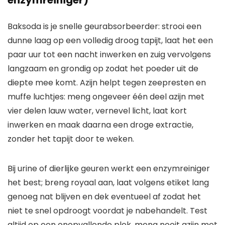
enzymreiniger)
Baksoda is je snelle geurabsorbeerder: strooi een
dunne laag op een volledig droog tapijt, laat het een
paar uur tot een nacht inwerken en zuig vervolgens
langzaam en grondig op zodat het poeder uit de
diepte mee komt. Azijn helpt tegen zeepresten en
muffe luchtjes: meng ongeveer één deel azijn met
vier delen lauw water, vernevel licht, laat kort
inwerken en maak daarna een droge extractie,
zonder het tapijt door te weken.
Bij urine of dierlijke geuren werkt een enzymreiniger
het best; breng royaal aan, laat volgens etiket lang
genoeg nat blijven en dek eventueel af zodat het
niet te snel opdroogt voordat je nabehandelt. Test
altijd op een onopvallende plek, meng nooit azijn met