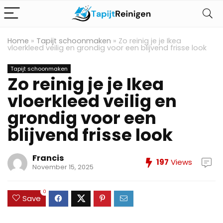
Home
»
Tapijt schoonmaken
»
Zo reinig je je Ikea
vloerkleed veilig en grondig voor een blijvend frisse look
Tapijt schoonmaken
Zo reinig je je Ikea
vloerkleed veilig en
grondig voor een
blijvend frisse look
Francis
197
Views
November 15, 2025
0
Save