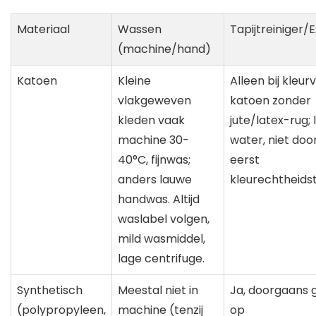
Materiaal
Wassen
Tapijtreiniger/
(machine/hand)
Katoen
Kleine
Alleen bij kleur
vlakgeweven
katoen zonder
kleden vaak
jute/latex-rug;
machine 30-
water, niet doo
40°C, fijnwas;
eerst
anders lauwe
kleurechtheidst
handwas. Altijd
waslabel volgen,
mild wasmiddel,
lage centrifuge.
Synthetisch
Meestal niet in
Ja, doorgaans 
(polypropyleen,
machine (tenzij
op