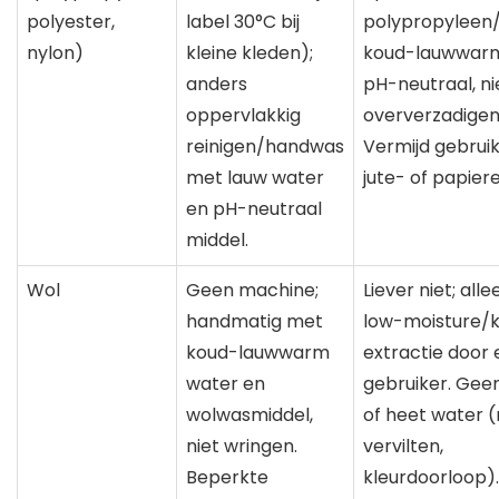
polyester,
label 30°C bij
polypropyleen/
nylon)
kleine kleden);
koud-lauwwarm
anders
pH-neutraal, ni
oppervlakkig
oververzadigen
reinigen/handwas
Vermijd gebrui
met lauw water
jute- of papiere
en pH-neutraal
middel.
Wol
Geen machine;
Liever niet; all
handmatig met
low-moisture/
koud-lauwwarm
extractie door
water en
gebruiker. Gee
wolwasmiddel,
of heet water (r
niet wringen.
vervilten,
Beperkte
kleurdoorloop).