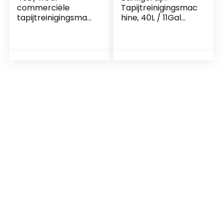
commerciële
Tapijtreinigingsmac
tapijtreinigingsmac
hine, 40L / 11Gal
hine,
Commerciële
bankgordijntapijtrei
Tapijtreinigingsmac
nigingsmachine 3 in
hine,
1 tapijttrekker,
Roestvrijstalen
roestvrijstalen
Tapijtreiniger
tapijtreiniger
Machine, 1100W 110V
geschikt for het
Professionele
reinigen van
Commerciële 3 In 1
tapijten, stofzuigen
Tapijtspuiten
en water gev
Vloerborstelrein