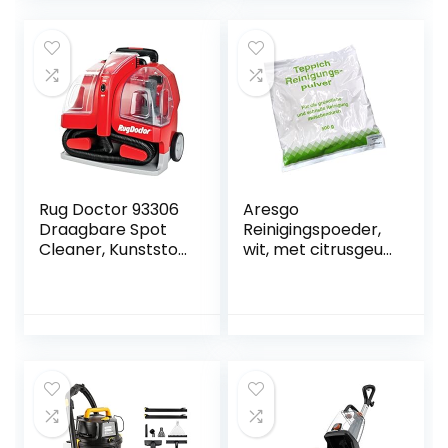
Polster Treppen
Tapijtreiniger
und Autos Nass-
Trocken-Sauger
Starke Saugkraft
Wasser Waschen
Dekontamination
800 W
Rug Doctor 93306
Aresgo
Draagbare Spot
Reinigingspoeder,
Cleaner, Kunststof,
wit, met citrusgeur,
1100 W, 1,9 liter,
4 zakjes à 500 g
Rood/Zwart
(ca. 100 m²), 2 jaar
houdbaar