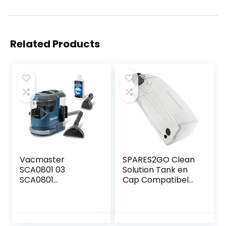
Related Products
Vacmaster
SPARES2GO Clean
SCA0801 03
Solution Tank en
SCA0801
Cap Compatibel
Waschsauger
met Bissell
Teppichreiniger
CleanView
Fleckenreiniger für
ReadyClean
Teppiche Vorleger
QuickWash