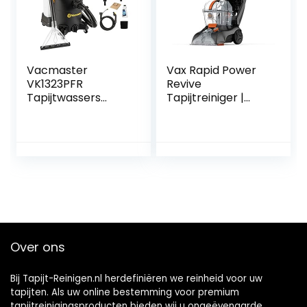
Vacmaster
Vax Rapid Power
VK1323PFR
Revive
Tapijtwassers
Tapijtreiniger |
Vlekkenreiniger
Diepe reiniging en
Speciaal voor
laat tapijten droog
Huisdieren | Voor
in minder dan 1 uur
Tapijt, Vloerkleden,
| XL tankcapaciteit
Meubels, Trappen
– CWGRV011,
en Auto’s | Bevat
grafiet, 2,5 liter,
Reinigingsformule
240W
en Accessoires |
1300W
Over ons
Bij Tapijt-Reinigen.nl herdefiniëren we reinheid voor uw
tapijten. Als uw online bestemming voor premium
tapijtreinigingsproducten bieden wij u ongeëvenaarde