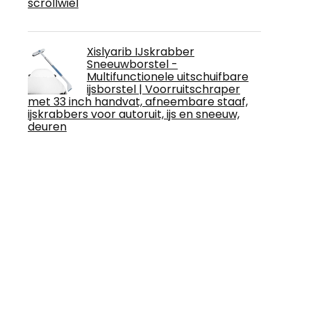
scrollwiel
Xislyarib IJskrabber
Sneeuwborstel -
Multifunctionele uitschuifbare
ijsborstel | Voorruitschraper
met 33 inch handvat, afneembare staaf,
ijskrabbers voor autoruit, ijs en sneeuw,
deuren