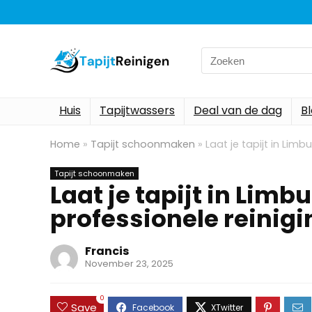
Search
for:
Huis
Tapijtwassers
Deal van de dag
B
Home
»
Tapijt schoonmaken
»
Laat je tapijt in Limb
Tapijt schoonmaken
Laat je tapijt in Limb
professionele reinigi
Francis
November 23, 2025
0
Save