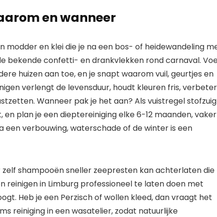
 waarom en wanneer
: van modder en klei die je na een bos- of heidewandeling m
n de bekende confetti- en drankvlekken rond carnaval. Vo
dere huizen aan toe, en je snapt waarom vuil, geurtjes en
nigen verlengt de levensduur, houdt kleuren fris, verbeter
tzetten. Wanneer pak je het aan? Als vuistregel stofzuig
 en plan je een dieptereiniging elke 6-12 maanden, vaker
 Na een verbouwing, waterschade of de winter is een
r zelf shampooën sneller zeepresten kan achterlaten die
en reinigen in Limburg professioneel te laten doen met
ogt. Heb je een Perzisch of wollen kleed, dan vraagt het
reiniging in een wasatelier, zodat natuurlijke