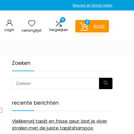
Nieuws en blogs lezen
0
0
€
0.00
Login
Vergelijken
verlanglijst
Zoeken
recente berichten
Vlekkenvrij tapijt en frisse geur: laat je vloer
stralen met de juiste tapijtshampoo