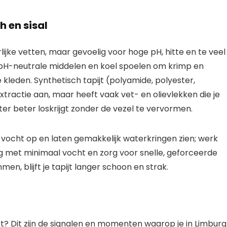
h en sisal
lijke vetten, maar gevoelig voor hoge pH, hitte en te veel
r pH-neutrale middelen en koel spoelen om krimp en
 kleden. Synthetisch tapijt (polyamide, polyester,
tractie aan, maar heeft vaak vet- en olievlekken die je
r beter loskrijgt zonder de vezel te vervormen.
 vocht op en laten gemakkelijk waterkringen zien; werk
 met minimaal vocht en zorg voor snelle, geforceerde
en, blijft je tapijt langer schoon en strak.
eurt? Dit zijn de signalen en momenten waarop je in Limburg