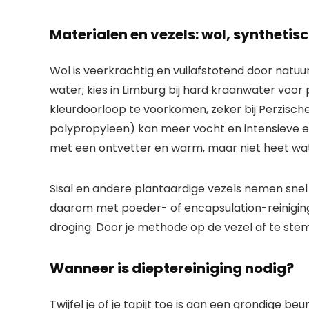
Materialen en vezels: wol, synthetisc
Wol is veerkrachtig en vuilafstotend door natuur
water; kies in Limburg bij hard kraanwater voo
kleurdoorloop te voorkomen, zeker bij Perzische
polypropyleen) kan meer vocht en intensieve ex
met een ontvetter en warm, maar niet heet wate
Sisal en andere plantaardige vezels nemen snel
daarom met poeder- of encapsulation-reiniging
droging. Door je methode op de vezel af te stemm
Wanneer is dieptereiniging nodig?
Twijfel je of je tapijt toe is aan een grondige b