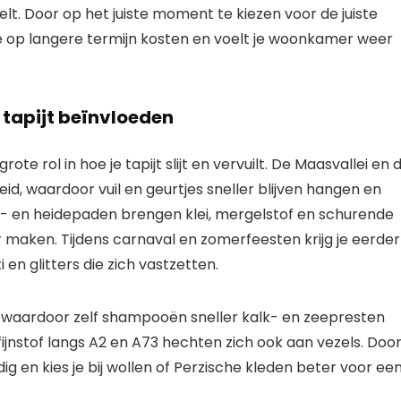
lt. Door op het juiste moment te kiezen voor de juiste
e op langere termijn kosten en voelt je woonkamer weer
e tapijt beïnvloeden
te rol in hoe je tapijt slijt en vervuilt. De Maasvallei en 
d, waardoor vuil en geurtjes sneller blijven hangen en
bos- en heidepaden brengen klei, mergelstof en schurende
 maken. Tijdens carnaval en zomerfeesten krijg je eerder
en glitters die zich vastzetten.
, waardoor zelf shampooën sneller kalk- en zeepresten
ijnstof langs A2 en A73 hechten zich ook aan vezels. Doo
ig en kies je bij wollen of Perzische kleden beter voor ee