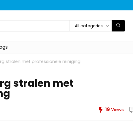
All categories
logs
urg stralen met professionele reiniging
urg stralen met
ng
19
Views