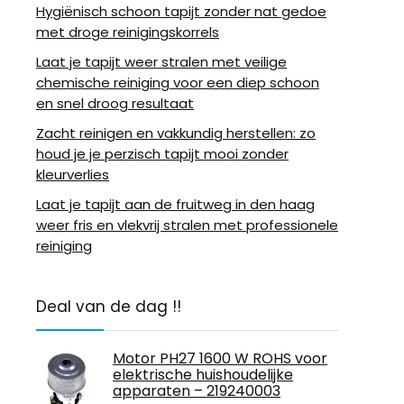
Hygiënisch schoon tapijt zonder nat gedoe
met droge reinigingskorrels
Laat je tapijt weer stralen met veilige
chemische reiniging voor een diep schoon
en snel droog resultaat
Zacht reinigen en vakkundig herstellen: zo
houd je je perzisch tapijt mooi zonder
kleurverlies
Laat je tapijt aan de fruitweg in den haag
weer fris en vlekvrij stralen met professionele
reiniging
Deal van de dag !!
Motor PH27 1600 W ROHS voor
elektrische huishoudelijke
apparaten – 219240003