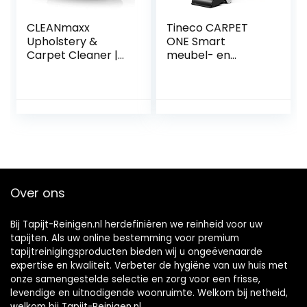
CLEANmaxx
Tineco CARPET
Upholstery &
ONE Smart
Carpet Cleaner |
meubel- en
Washing Vacuum
tapijtreiniger met
Cleaner |Wet
afneembare
Vacuum Cleaner
vlekreiniger,
voor grondige
sneldrogend, 130
reiniging | Reinigt
AW zuigkracht,
effectief
draagbaar, led-
bekleding, tapijten
display, app-
& autostoelen
verbinding,
[antraciet/rood]
spraakmeldingen
Over ons
Bij Tapijt-Reinigen.nl herdefiniëren we reinheid voor uw
tapijten. Als uw online bestemming voor premium
tapijtreinigingsproducten bieden wij u ongeëvenaarde
expertise en kwaliteit. Verbeter de hygiëne van uw huis met
onze samengestelde selectie en zorg voor een frisse,
levendige en uitnodigende woonruimte. Welkom bij netheid,
welkom bij Tapijt-Reinigen.nl.