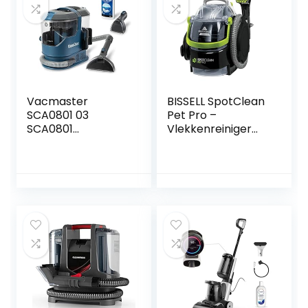
Vacmaster
BISSELL SpotClean
SCA0801 03
Pet Pro –
SCA0801
Vlekkenreiniger
Waschsauger
voor dieren – Voor
Teppichreiniger
tapijten, bekleding
Fleckenreiniger für
en auto – Inclusief
Teppiche Vorleger
accessoires –
Polster Treppen
750W – Licht en
und Autos Nass-
compact – 84dB –
Trocken-Sauger
Zwart/Groen/Tran
Starke Saugkraft
sparant -15585
Wasser Waschen
Dekontamination
800 W