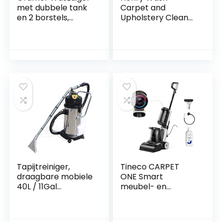
met dubbele tank
Carpet and
en 2 borstels,
Upholstery Cleaner
vlekreiniger voor
HVW 370-2
tapijten, trappen,
kussens, auto, voor
grote
oppervlakken en
hardnekkige
vlekken,
tapijtreiniger,
stofzuiger
Tapijtreiniger,
Tineco CARPET
draagbare mobiele
ONE Smart
40L / 11Gal
meubel- en
commerciële
tapijtreiniger met
bekledingsreiniger
afneembare
3 in 1
vlekreiniger,