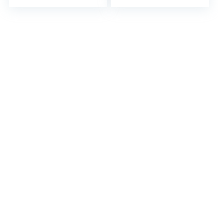
multifunctionele
sneldrogend, 130
nat-droge
AW zuigkracht,
bankgordijnstofrein
draagbaar, led-
iger met lange
display, app-
platte/droge/wate
verbinding,
rvacuümkop en
spraakmeldingen
ronde borstel /
2098