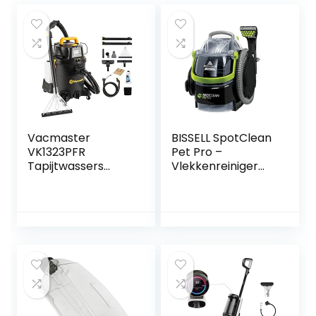
Vacmaster
BISSELL SpotClean
VK1323PFR
Pet Pro –
Tapijtwassers
Vlekkenreiniger
Vlekkenreiniger
voor dieren – Voor
Speciaal voor
tapijten, bekleding
Huisdieren | Voor
en auto – Inclusief
Tapijt, Vloerkleden,
accessoires –
Meubels, Trappen
750W – Licht en
en Auto’s | Bevat
compact – 84dB –
Reinigingsformule
Zwart/Groen/Tran
en Accessoires |
sparant -15585
1300W