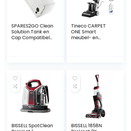
SPARES2GO Clean
Tineco CARPET
Solution Tank en
ONE Smart
Cap Compatibel
meubel- en
met Bissell
tapijtreiniger met
CleanView
afneembare
ReadyClean
vlekreiniger,
QuickWash
sneldrogend, 130
Tapijtreiniger
AW zuigkracht,
draagbaar, led-
display, app-
verbinding,
spraakmeldingen
BISSELL SpotClean
BISSELL 1858N