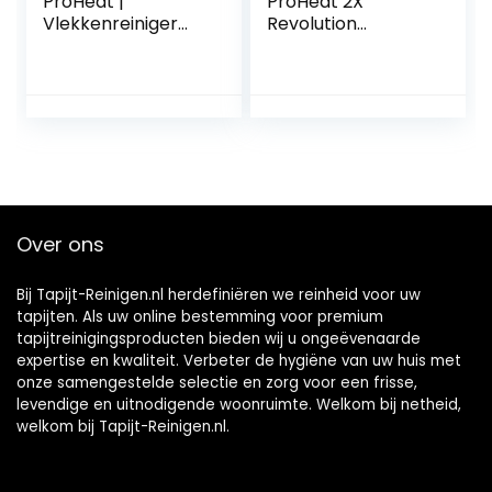
ProHeat |
ProHeat 2X
Vlekkenreiniger
Revolution
voor tapijten,
Tapijtreiniger
vloerkleden,
stoffering, trappen
en auto’s | Inclusief
formule en
accessoires |
330W, 74dB |
BISSELL 36988
Over ons
Bij Tapijt-Reinigen.nl herdefiniëren we reinheid voor uw
tapijten. Als uw online bestemming voor premium
tapijtreinigingsproducten bieden wij u ongeëvenaarde
expertise en kwaliteit. Verbeter de hygiëne van uw huis met
onze samengestelde selectie en zorg voor een frisse,
levendige en uitnodigende woonruimte. Welkom bij netheid,
welkom bij Tapijt-Reinigen.nl.