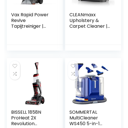
Vax Rapid Power
CLEANmaxx
Revive
Upholstery &
Tapijtreiniger |
Carpet Cleaner |
Diepe reiniging en
Washing Vacuum
laat tapijten droog
Cleaner |Wet
in minder dan 1 uur
Vacuum Cleaner
| XL tankcapaciteit
voor grondige
– CWGRV011,
reiniging | Reinigt
grafiet, 2,5 liter,
effectief
240W
bekleding, tapijten
& autostoelen
[antraciet/rood]
BISSELL 1858N
SOMMERTAL
ProHeat 2X
MultiCleaner
Revolution
WS450 5-in-1