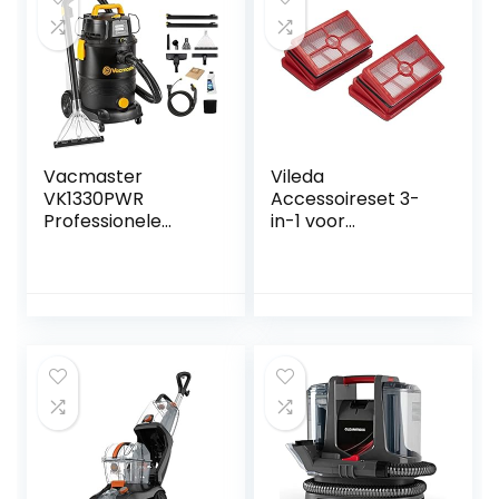
Vacmaster
Vileda
VK1330PWR
Accessoireset 3-
Professionele
in-1 voor
Vlekkenreiniger
JetClean-reiniger
voor
Tapijt,Vloerkleden,
Meubels, Trappen
en Auto’s | Bevat
Reinigingsformule
en Accessoires |
1300 W