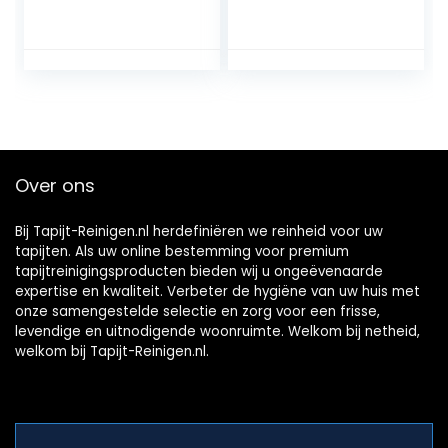
Tapijtreiniger
meubelreiniger,
apparaat voor
tapijten, trappen,
kussens, bank,
auto, dieren,
vlekken, krachtige
450 W motor,
wasstofzuiger, met
accessoires,
Over ons
zelfreiniging
Bij Tapijt-Reinigen.nl herdefiniëren we reinheid voor uw
tapijten. Als uw online bestemming voor premium
tapijtreinigingsproducten bieden wij u ongeëvenaarde
expertise en kwaliteit. Verbeter de hygiëne van uw huis met
onze samengestelde selectie en zorg voor een frisse,
levendige en uitnodigende woonruimte. Welkom bij netheid,
welkom bij Tapijt-Reinigen.nl.